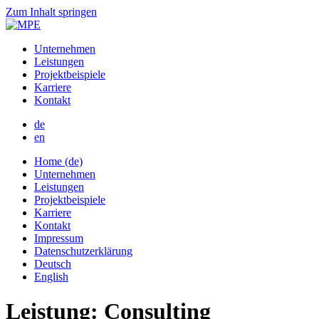
Zum Inhalt springen
Unternehmen
Leistungen
Projektbeispiele
Karriere
Kontakt
de
en
Home (de)
Unternehmen
Leistungen
Projektbeispiele
Karriere
Kontakt
Impressum
Datenschutzerklärung
Deutsch
English
Leistung:
Consulting