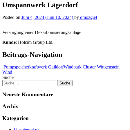
Umspannwerk Lägerdorf
Posted on
Juni 4, 2024
(Juni 10, 2024)
by
dmozgiel
Versorgung einer Dekarbonisierungsanlage
Kunde
: Holcim Group Ltd.
Beitrags-Navigation
Pumpspeicherkraftwerk Gaildorf
Windpark Cluster Wittgenstein
Wind
Suche
Neueste Kommentare
Archiv
Kategorien
Uncategorized